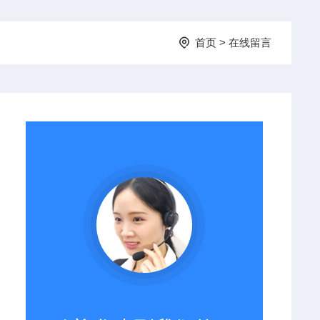
首页
>
在线留言